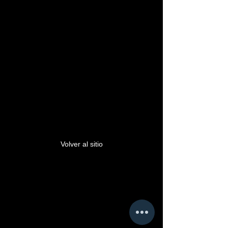
Este enlace ya no es
válido.
Volver al sitio