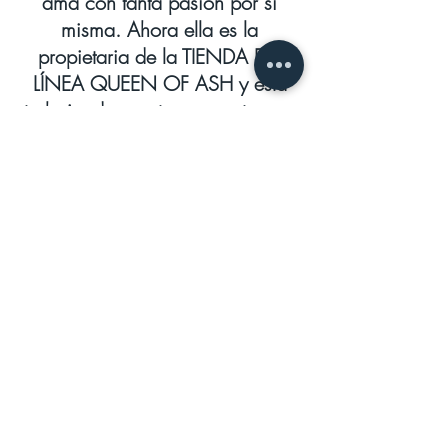
ama con tanta pasión por sí
misma. Ahora ella es la
propietaria de la TIENDA EN
LÍNEA QUEEN OF ASH y está
trabajando en otro proyecto muy
prometedor y emocionante.
Patricia no tiene un cigarro
favorito y siempre está dispuesta
a probar diferentes tipos y
marcas, desde grandes hasta
boutiques.
A Patricia le gusta combinar sus
cigarros según su estado de
ánimo e incluso la hora del día.
Por la mañana o al mediodía,
disfruta de un cuerpo suave o
medio suave con un buen café